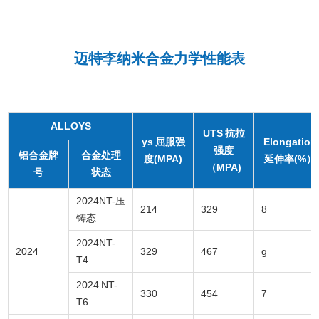
迈特李纳米合金力学性能表
ALLOYS
UTS 抗拉
ys 屈服强
Elongation
强度
铝合金牌
合金处理
度(MPA)
延伸率(%）
（MPA)
号
状态
2024NT-压
214
329
8
铸态
2024NT-
2024
329
467
g
T4
2024 NT-
330
454
7
T6